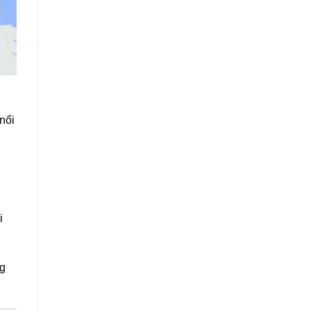
nối
i
ng