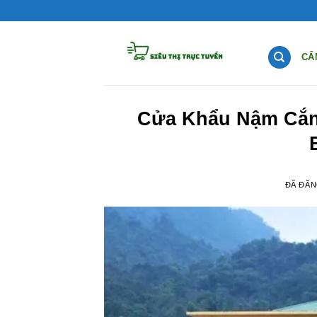
Chuyển
đến
nội
CẨ
dung
Cửa Khẩu Nậm Cắn 
ĐÃ ĐĂ