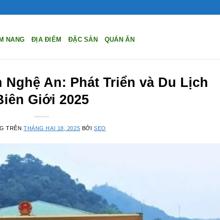
M NANG
ĐỊA ĐIỂM
ĐẶC SẢN
QUÁN ĂN
Nghệ An: Phát Triển và Du Lịch
Biên Giới 2025
NG TRÊN
THÁNG HAI 18, 2025
BỞI
SEO