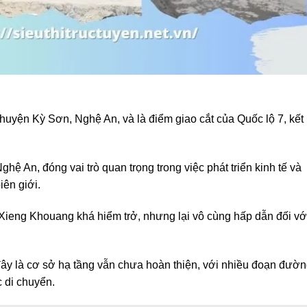
uyện Kỳ Sơn, Nghệ An, và là điểm giao cắt của Quốc lộ 7, kết 
ghệ An, đóng vai trò quan trọng trong việc phát triển kinh tế và
iên giới.
eng Khouang khá hiểm trở, nhưng lại vô cùng hấp dẫn đối vớ
đây là cơ sở hạ tầng vẫn chưa hoàn thiện, với nhiều đoạn đườ
 di chuyển.