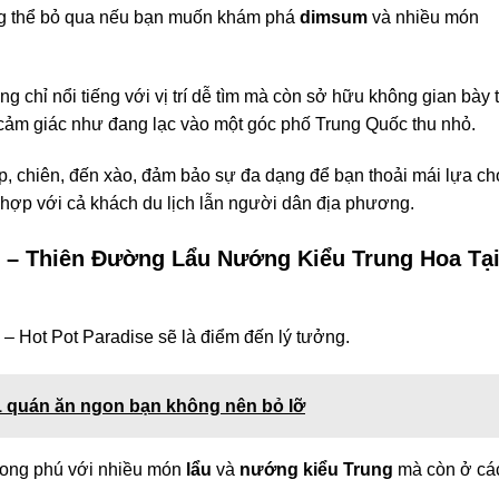
ng thể bỏ qua nếu bạn muốn khám phá
dimsum
và nhiều món
 chỉ nổi tiếng với vị trí dễ tìm mà còn sở hữu không gian bày t
cảm giác như đang lạc vào một góc phố Trung Quốc thu nhỏ.
p, chiên, đến xào, đảm bảo sự đa dạng để bạn thoải mái lựa ch
 hợp với cả khách du lịch lẫn người dân địa phương.
e – Thiên Đường Lẩu Nướng Kiểu Trung Hoa Tạ
 – Hot Pot Paradise sẽ là điểm đến lý tưởng.
 quán ăn ngon bạn không nên bỏ lỡ
hong phú với nhiều món
lẩu
và
nướng kiểu Trung
mà còn ở cá