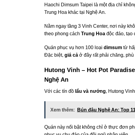
Haochi Dimsum Taipei là một địa chỉ khô
Trung Hoa khác tại Nghệ An.
Nằm ngay tầng 3 Vinh Center, nơi này không
theo phong cách
Trung Hoa
độc đáo, tạo 
Quán phục vụ hơn 100 loại
dimsum
từ hấ
Đặc biệt,
giá cả
ở đây rất phải chăng, phù
Hutong Vinh – Hot Pot Paradis
Nghệ An
Với các tín đồ
lẩu và nướng
, Hutong Vinh
Xem thêm:
Bún đậu Nghệ An: Top 11
Quán này nổi bật không chỉ ở thực đơn p
phục vụ chu đáo của đội ngũ nhân viên.