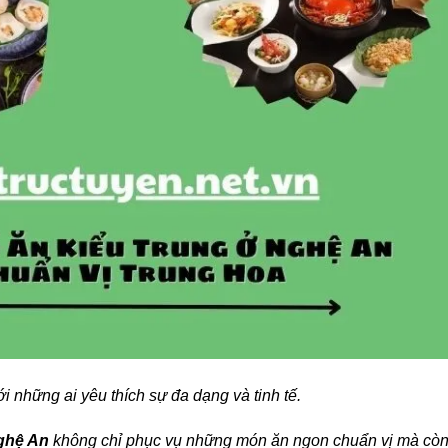
những ai yêu thích sự đa dạng và tinh tế.
ghệ An
không chỉ phục vụ những món ăn ngon chuẩn vị mà cò