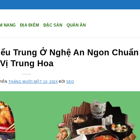
M NANG
ĐỊA ĐIỂM
ĐẶC SẢN
QUÁN ĂN
iểu Trung Ở Nghệ An Ngon Chuẩn
Vị Trung Hoa
TRÊN
THÁNG MƯỜI MỘT 10, 2024
BỞI
SEO