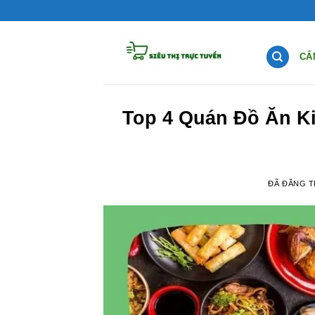
Chuyển
đến
nội
CẨ
dung
Top 4 Quán Đồ Ăn K
ĐÃ ĐĂNG 