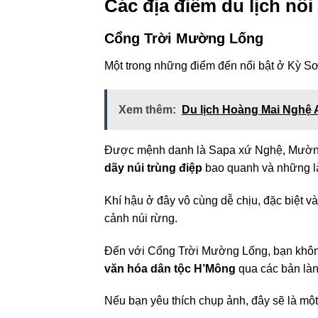
Các địa điểm du lịch nổi
Cổng Trời Mường Lống
Một trong những điểm đến nổi bật ở Kỳ S
Xem thêm:
Du lịch Hoàng Mai Nghệ 
Được mệnh danh là Sapa xứ Nghệ, Mường
dãy núi trùng điệp
bao quanh và những là
Khí hậu ở đây vô cùng dễ chịu, đặc biệt v
cảnh núi rừng.
Đến với Cổng Trời Mường Lống, bạn khôn
văn hóa dân tộc H’Mông
qua các bản là
Nếu bạn yêu thích chụp ảnh, đây sẽ là mộ