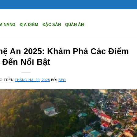
M NANG
ĐỊA ĐIỂM
ĐẶC SẢN
QUÁN ĂN
hệ An 2025: Khám Phá Các Điểm
Đến Nổi Bật
NG TRÊN
THÁNG HAI 19, 2025
BỞI
SEO