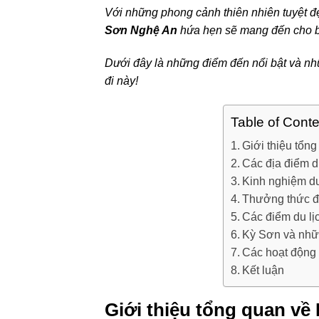
Với những phong cảnh thiên nhiên tuyệt đ
Sơn Nghệ An
hứa hẹn sẽ mang đến cho b
Dưới đây là những điểm đến nổi bật và n
đi này!
Table of Cont
Giới thiệu tổn
Các địa điểm du
Kinh nghiệm d
Thưởng thức đ
Các điểm du lị
Kỳ Sơn và nhữn
Các hoạt động n
Kết luận
Giới thiệu tổng quan v