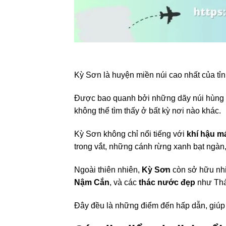
Kỳ Sơn là huyện miền núi cao nhất của t
Được bao quanh bởi những dãy núi hùng v
không thể tìm thấy ở bất kỳ nơi nào khác.
Kỳ Sơn không chỉ nổi tiếng với
khí hậu m
trong vắt, những cánh rừng xanh bạt ngàn
Ngoài thiên nhiên,
Kỳ Sơn
còn sở hữu nhi
Nậm Cắn
, và các
thác nước đẹp
như Thá
Đây đều là những điểm đến hấp dẫn, giúp