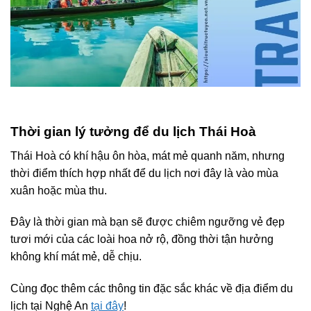
Thời gian lý tưởng để du lịch Thái Hoà
Thái Hoà có khí hậu ôn hòa, mát mẻ quanh năm, nhưng
thời điểm thích hợp nhất để du lịch nơi đây là vào mùa
xuân hoặc mùa thu.
Đây là thời gian mà bạn sẽ được chiêm ngưỡng vẻ đẹp
tươi mới của các loài hoa nở rộ, đồng thời tận hưởng
không khí mát mẻ, dễ chịu.
Cùng đọc thêm các thông tin đặc sắc khác về địa điểm du
lịch tại Nghệ An
tại đây
!