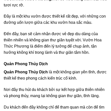
tươi rực rỡ.
Đây là một khu vườn được thiết kế rất đẹp, với những con
đường uốn lượn giữa các khu vườn hoa sắc màu.
Đến đây, bạn sẽ cảm nhận được vẻ đẹp dịu dàng của
thiên nhiên và không gian thư giãn tuyệt vời. Vườn Hoa
Thức Phương là điểm đến lý tưởng để chụp ảnh, tận
hưởng không khí trong lành và thư giãn tâm hồn.
Quán Phong Thủy Dịch
Quán Phong Thủy Dịch
là một không gian yên tĩnh, được
thiết kế theo phong cách kiến trúc cổ kính.
Nơi đây thu hút du khách bởi sự kết hợp giữa thiên nhiên
và phong thủy, mang lại không gian thư giãn, tĩnh lặng.
Du khách đến đây không chỉ để tham quan mà còn để tìm