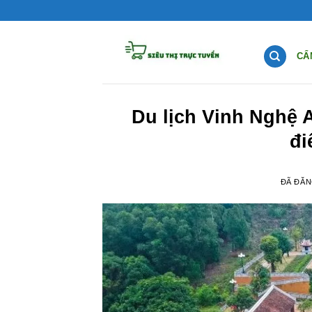
Chuyển
đến
nội
CẨ
dung
Du lịch Vinh Nghệ A
đi
ĐÃ ĐĂ