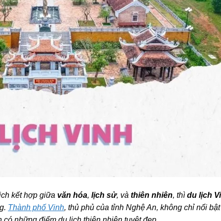
ịch kết hợp giữa
văn hóa
,
lịch sử
, và
thiên nhiên
, thì
du lịch V
ng.
Thành phố Vinh
, thủ phủ của tỉnh Nghệ An, không chỉ nổi bật
n có những điểm du lịch thiên nhiên tuyệt đẹp.