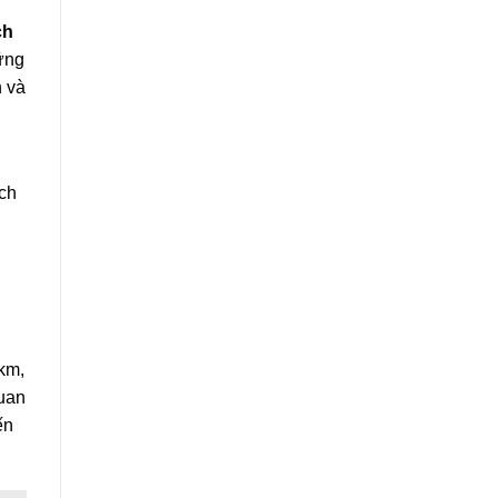
ch
hững
h và
ích
km,
uan
ến