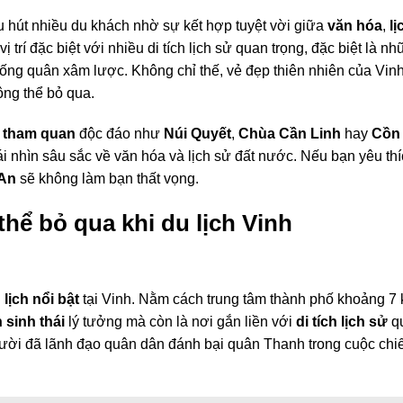
 hút nhiều du khách nhờ sự kết hợp tuyệt vời giữa
văn hóa
,
lị
ị trí đặc biệt với nhiều di tích lịch sử quan trọng, đặc biệt là n
hống quân xâm lược. Không chỉ thế, vẻ đẹp thiên nhiên của Vin
ông thể bỏ qua.
m tham quan
độc đáo như
Núi Quyết
,
Chùa Cần Linh
hay
Cồn
i nhìn sâu sắc về văn hóa và lịch sử đất nước. Nếu bạn yêu th
 An
sẽ không làm bạn thất vọng.
ể bỏ qua khi du lịch Vinh
 lịch nổi bật
tại Vinh. Nằm cách trung tâm thành phố khoảng 7 
h sinh thái
lý tưởng mà còn là nơi gắn liền với
di tích lịch sử
q
gười đã lãnh đạo quân dân đánh bại quân Thanh trong cuộc chi