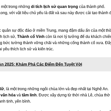
à một trong những
di tích lịch sử quan trọng
của thành phố.
g, với vật liệu chủ yếu là đất và sau này được cải tạo thành 
rúc quân sự độc đáo ở miền Trung, mang đậm dấu ấn của một thờ
ch lịch sử,
Thành cổ Vinh
còn là nơi lý tưởng để du khách chi
ng bức tường thành vững chãi và những cổng thành cổ xưa. Đây
 yêu thích lịch sử và kiến trúc.
An 2025: Khám Phá Các Điểm Đến Tuyệt Vời
Nữ
, là một trong những ngôi chùa lớn và đẹp nhất tại Nghệ An.
t
văn hóa
và
tâm linh
. Được xây dựng từ thời nhà Lê, chùa thờ
nh tịnh, yên bình.