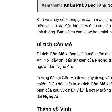
Xem thêm:
Khám Phá 3 Bảo Tàng Ng
Khu vực này có không gian xanh mát, là nơ
hiểu về lịch sử. Đặc biệt, trên đỉnh núi cò
linh thiêng. Bạn sẽ có cảm giác hòa mình v
Di tích Cồn Mô
Di tích Cồn Mô
không chỉ là một điểm du l
An. Nơi đây ghi dấu sự kiện của
Phong tr
người dân Nghệ An.
Tượng đài tại Cồn Mô được xây dựng vào
chiến. Điều đặc biệt là,
di tích Cồn Mô
khô
bình của khu vực này. Đây là nơi lý tưởn
đất
Nghệ An
.
Thành cổ Vinh