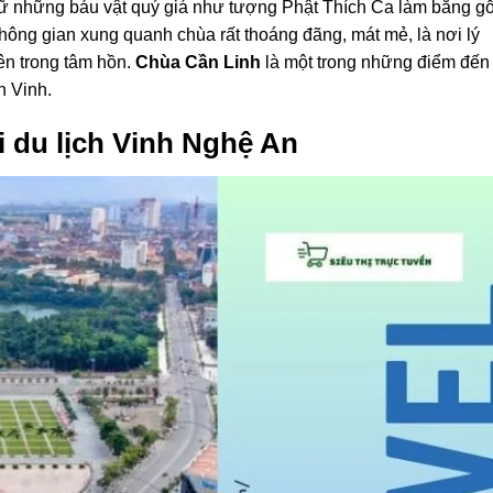
iữ những báu vật quý giá như tượng Phật Thích Ca làm bằng g
hông gian xung quanh chùa rất thoáng đãng, mát mẻ, là nơi lý
yên trong tâm hồn.
Chùa Cần Linh
là một trong những điểm đến
h Vinh.
i du lịch Vinh Nghệ An