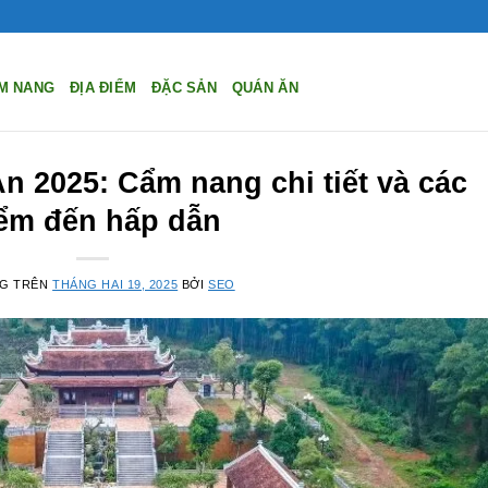
M NANG
ĐỊA ĐIỂM
ĐẶC SẢN
QUÁN ĂN
n 2025: Cẩm nang chi tiết và các
ểm đến hấp dẫn
NG TRÊN
THÁNG HAI 19, 2025
BỞI
SEO