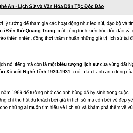
hệ An - Lịch Sử và Văn Hóa Dân Tộc Độc Đáo
i lý tưởng để tham gia các hoạt động như leo núi, dạo bộ và tì
n có
Đền thờ Quang Trung
, một công trình kiến trúc độc đáo và
ào thiên nhiên, đồng thời thấm nhuần những giá trị lịch sử tại đ
ịch nổi tiếng mà còn là một
biểu tượng lịch sử
của vùng đất N
ào Xô viết Nghệ Tĩnh 1930-1931
, cuộc đấu tranh anh dũng củ
 năm 1989 để tưởng nhớ các anh hùng đã hy sinh trong cuộc
ng chỉ thu hút du khách bởi giá trị lịch sử mà còn bởi vẻ đẹp y
g cho những ai muốn tìm hiểu về lịch sử và khám phá thêm về v