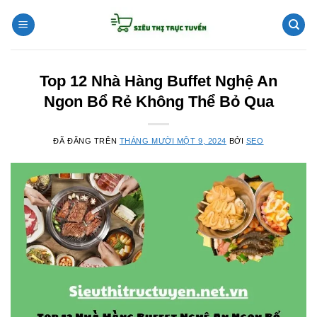
Chuyển
đến
nội
dung
Top 12 Nhà Hàng Buffet Nghệ An
Ngon Bổ Rẻ Không Thể Bỏ Qua
ĐÃ ĐĂNG TRÊN
THÁNG MƯỜI MỘT 9, 2024
BỞI
SEO