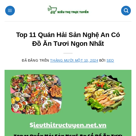
Chuyển
đến
nội
dung
Top 11 Quán Hải Sản Nghệ An Có
Đồ Ăn Tươi Ngon Nhất
ĐÃ ĐĂNG TRÊN
THÁNG MƯỜI MỘT 10, 2024
BỞI
SEO