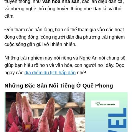
truyền thống, như
văn hóa nhà sàn
, các làn điệu dân ca,
và những nghề thủ công truyền thống như đan lát và thổ
cẩm.
Đến thăm các bản làng, bạn có thể tham gia vào các hoạt
động cộng đồng, cùng người dân địa phương trải nghiệm
cuộc sống gần gũi với thiên nhiên.
Những trải nghiệm này nói riêng và Nghệ An nói chung sẽ
giúp bạn hiểu rõ hơn về văn hóa, con người nơi đây. Đọc
ngay các
địa điểm du lịch hấp dẫn
nhé!
Những Đặc Sản Nổi Tiếng Ở Quế Phong