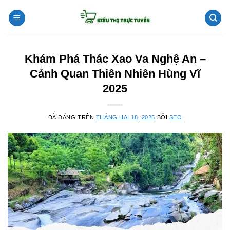
Chuyển
đến
nội
dung
Khám Phá Thác Xao Va Nghệ An –
Cảnh Quan Thiên Nhiên Hùng Vĩ
2025
ĐÃ ĐĂNG TRÊN
THÁNG HAI 18, 2025
BỞI
SEO