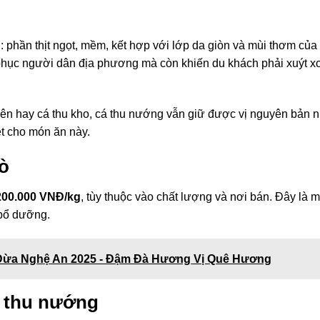
 phần thịt ngọt, mềm, kết hợp với lớp da giòn và mùi thơm của
 phục người dân địa phương mà còn khiến du khách phải xuýt x
iên hay cá thu kho, cá thu nướng vẫn giữ được vị nguyên bản n
ệt cho món ăn này.
ò
200.000 VNĐ/kg
, tùy thuộc vào chất lượng và nơi bán. Đây là 
 bổ dưỡng.
Dừa Nghệ An 2025 - Đậm Đà Hương Vị Quê Hương
á thu nướng