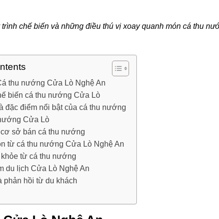
 trình chế biến và những điều thú vị xoay quanh món cá thu nư
ntents
 Cá thu nướng Cửa Lò Nghệ An
chế biến cá thu nướng Cửa Lò
à đặc điểm nổi bật của cá thu nướng
 nướng Cửa Lò
c cơ sở bán cá thu nướng
n từ cá thu nướng Cửa Lò Nghệ An
 khỏe từ cá thu nướng
m du lịch Cửa Lò Nghệ An
à phản hồi từ du khách