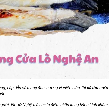
ưng, hấp dẫn và mang đậm hương vị miền biển, thì
cá thu nướ
hảo.
người dân xứ Nghệ mà còn là điểm nhấn trong hành trình khám