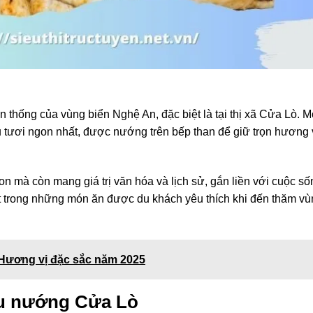
 thống của vùng biển Nghệ An, đặc biệt là tại thị xã Cửa Lò. 
 tươi ngon nhất, được nướng trên bếp than để giữ trọn hương 
 mà còn mang giá trị văn hóa và lịch sử, gắn liền với cuộc số
t trong những món ăn được du khách yêu thích khi đến thăm vù
 Hương vị đặc sắc năm 2025
thu nướng Cửa Lò