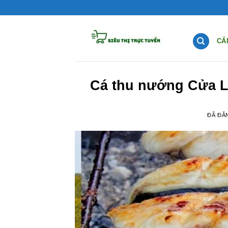
Chuyển
đến
nội
CẨ
dung
Cá thu nướng Cửa Lò
ĐÃ ĐĂ