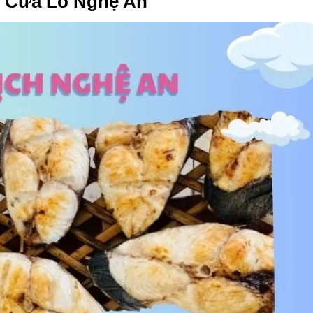
g Cửa Lò Nghệ An