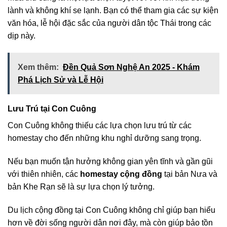
lành và không khí se lạnh. Bạn có thể tham gia các sự kiện
văn hóa, lễ hội đặc sắc của người dân tộc Thái trong các
dịp này.
Xem thêm:
Đền Quả Sơn Nghệ An 2025 - Khám
Phá Lịch Sử và Lễ Hội
Lưu Trú tại Con Cuông
Con Cuông không thiếu các lựa chọn lưu trú từ các
homestay cho đến những khu nghỉ dưỡng sang trọng.
Nếu bạn muốn tận hưởng không gian yên tĩnh và gần gũi
với thiên nhiên, các
homestay cộng đồng
tại bản Nưa và
bản Khe Rạn sẽ là sự lựa chọn lý tưởng.
Du lịch cộng đồng tại Con Cuông không chỉ giúp bạn hiểu
hơn về đời sống người dân nơi đây, mà còn giúp bảo tồn