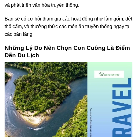
và phát triển văn hóa truyền thống.
Bạn sẽ có cơ hội tham gia các hoạt động như làm gốm, dệt
thổ cẩm, và thưởng thức các món ăn truyền thống ngay tại
các bản làng.
Những Lý Do Nên Chọn Con Cuông Là Điểm
Đến Du Lịch