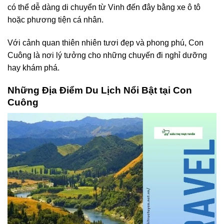
có thể dễ dàng di chuyển từ Vinh đến đây bằng xe ô tô
hoặc phương tiện cá nhân.
Với cảnh quan thiên nhiên tươi đẹp và phong phú, Con
Cuông là nơi lý tưởng cho những chuyến đi nghỉ dưỡng
hay khám phá.
Những Địa Điểm Du Lịch Nổi Bật tại Con
Cuông