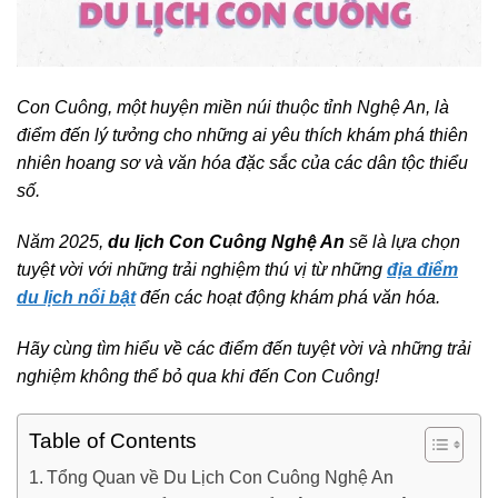
Con Cuông, một huyện miền núi thuộc tỉnh Nghệ An, là
điểm đến lý tưởng cho những ai yêu thích khám phá thiên
nhiên hoang sơ và văn hóa đặc sắc của các dân tộc thiểu
số.
Năm 2025,
du lịch Con Cuông Nghệ An
sẽ là lựa chọn
tuyệt vời với những trải nghiệm thú vị từ những
địa điểm
du lịch nổi bật
đến các hoạt động khám phá văn hóa.
Hãy cùng tìm hiểu về các điểm đến tuyệt vời và những trải
nghiệm không thể bỏ qua khi đến Con Cuông!
Table of Contents
Tổng Quan về Du Lịch Con Cuông Nghệ An