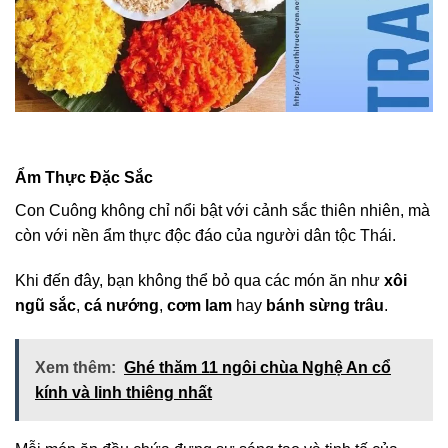
Ẩm Thực Đặc Sắc
Con Cuông không chỉ nổi bật với cảnh sắc thiên nhiên, mà
còn với nền ẩm thực độc đáo của người dân tộc Thái.
Khi đến đây, bạn không thể bỏ qua các món ăn như
xôi
ngũ sắc
,
cá nướng
,
cơm lam
hay
bánh sừng trâu
.
Xem thêm:
Ghé thăm 11 ngôi chùa Nghệ An cổ
kính và linh thiêng nhất