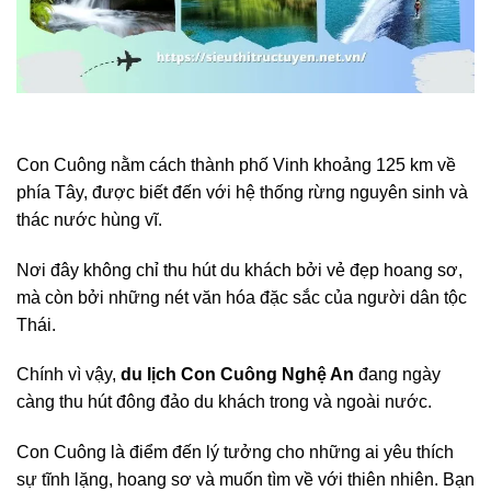
Con Cuông nằm cách thành phố Vinh khoảng 125 km về
phía Tây, được biết đến với hệ thống rừng nguyên sinh và
thác nước hùng vĩ.
Nơi đây không chỉ thu hút du khách bởi vẻ đẹp hoang sơ,
mà còn bởi những nét văn hóa đặc sắc của người dân tộc
Thái.
Chính vì vậy,
du lịch Con Cuông Nghệ An
đang ngày
càng thu hút đông đảo du khách trong và ngoài nước.
Con Cuông là điểm đến lý tưởng cho những ai yêu thích
sự tĩnh lặng, hoang sơ và muốn tìm về với thiên nhiên. Bạn