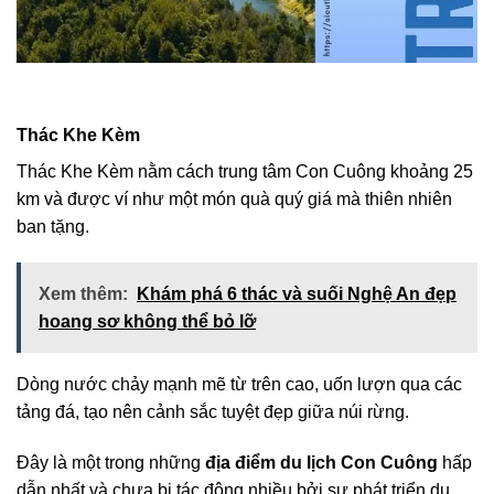
Thác Khe Kèm
Thác Khe Kèm nằm cách trung tâm Con Cuông khoảng 25
km và được ví như một món quà quý giá mà thiên nhiên
ban tặng.
Xem thêm:
Khám phá 6 thác và suối Nghệ An đẹp
hoang sơ không thể bỏ lỡ
Dòng nước chảy mạnh mẽ từ trên cao, uốn lượn qua các
tảng đá, tạo nên cảnh sắc tuyệt đẹp giữa núi rừng.
Đây là một trong những
địa điểm du lịch Con Cuông
hấp
dẫn nhất và chưa bị tác động nhiều bởi sự phát triển du