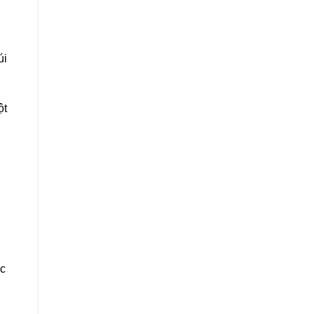
úi
ột
ặc