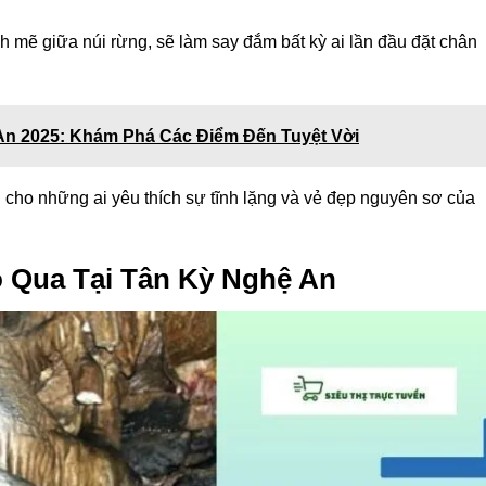
mẽ giữa núi rừng, sẽ làm say đắm bất kỳ ai lần đầu đặt chân
An 2025: Khám Phá Các Điểm Đến Tuyệt Vời
 cho những ai yêu thích sự tĩnh lặng và vẻ đẹp nguyên sơ của
 Qua Tại Tân Kỳ Nghệ An