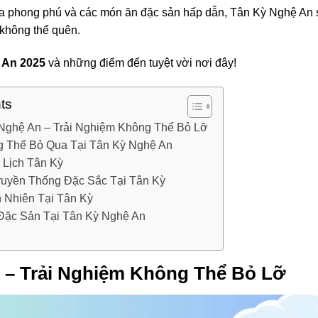
a phong phú và các món ăn đặc sản hấp dẫn, Tân Kỳ Nghệ An 
 không thể quên.
 An 2025
và những điểm đến tuyệt vời nơi đây!
ts
 Nghệ An – Trải Nghiệm Không Thể Bỏ Lỡ
 Thể Bỏ Qua Tại Tân Kỳ Nghệ An
 Lịch Tân Kỳ
ruyền Thống Đặc Sắc Tại Tân Kỳ
 Nhiên Tại Tân Kỳ
ặc Sản Tại Tân Kỳ Nghệ An
 – Trải Nghiệm Không Thể Bỏ Lỡ