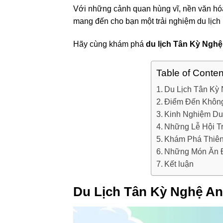
Với những cảnh quan hùng vĩ, nền văn hó
mang đến cho bạn một trải nghiệm du lịch
Hãy cùng khám phá
du lịch Tân Kỳ Nghệ
Table of Conten
Du Lịch Tân Kỳ
Điểm Đến Không
Kinh Nghiệm Du
Những Lễ Hội T
Khám Phá Thiên
Những Món Ăn Đ
Kết luận
Du Lịch Tân Kỳ Nghệ An