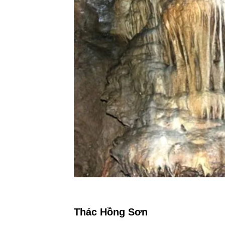
Thác Hồng Sơn