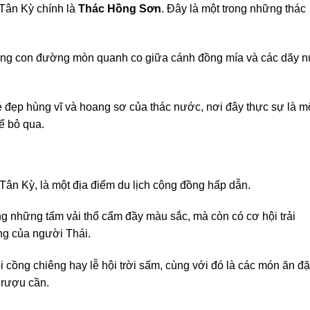
 Tân Kỳ chính là
Thác Hồng Sơn
. Đây là một trong những thác
ững con đường mòn quanh co giữa cánh đồng mía và các dãy n
ẻ đẹp hùng vĩ và hoang sơ của thác nước, nơi đây thực sự là m
ể bỏ qua.
Tân Kỳ, là một địa điểm du lịch cộng đồng hấp dẫn.
 những tấm vải thổ cẩm đầy màu sắc, mà còn có cơ hội trải
ng của người Thái.
i cồng chiêng hay lễ hội trời sấm, cùng với đó là các món ăn đ
 rượu cần.