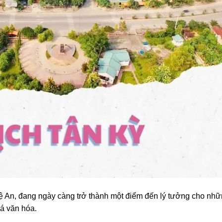
ệ An, đang ngày càng trở thành một điểm đến lý tưởng cho nh
há văn hóa.