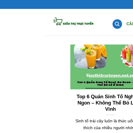
Chuyển
đến
nội
CẨ
dung
Top 6 Quán Sinh Tố Ng
Ngon – Không Thể Bỏ 
Vinh
Sinh tố trái cây luôn là thức u
thích của nhiều người nhờ