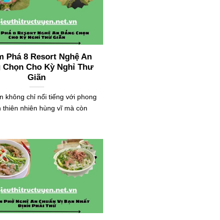
 Phá 8 Resort Nghệ An
 Chọn Cho Kỳ Nghỉ Thư
Giãn
 không chỉ nổi tiếng với phong
 thiên nhiên hùng vĩ mà còn