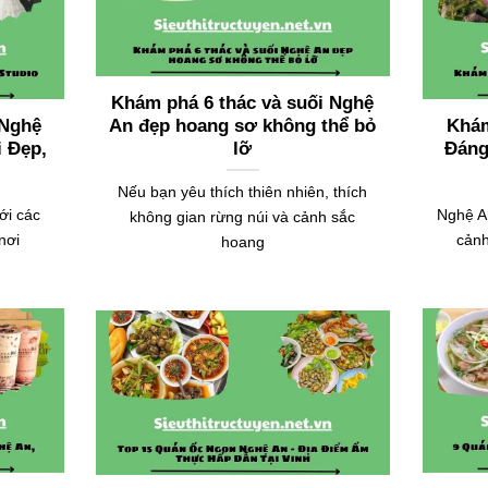
Khám phá 6 thác và suối Nghệ
 Nghệ
An đẹp hoang sơ không thể bỏ
Khám
i Đẹp,
lỡ
Đáng
Nếu bạn yêu thích thiên nhiên, thích
ới các
Nghệ An
không gian rừng núi và cảnh sắc
nơi
cảnh
hoang