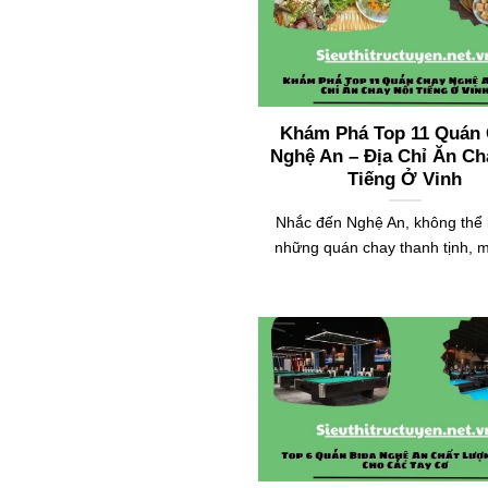
Khám Phá Top 11 Quán
Nghệ An – Địa Chỉ Ăn Ch
Tiếng Ở Vinh
Nhắc đến Nghệ An, không thể
những quán chay thanh tịnh, m