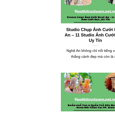
Studio Chụp Ảnh Cưới
An – 11 Studio Ảnh Cướ
Uy Tín
Nghệ An không chỉ nổi tiếng v
thắng cảnh đẹp mà còn là 