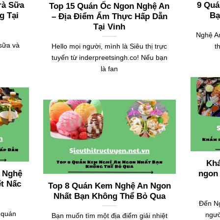
rà Sữa
9 Quá
Top 15 Quán Ốc Ngon Nghệ An
g Tại
Bạ
– Địa Điểm Ẩm Thực Hấp Dẫn
Tại Vinh
Nghệ An
 sữa và
Hello mọi người, mình là Siêu thị trực
t
tuyến từ inderpreetsingh.co! Nếu bạn
là fan
Kh
 Nghệ
ngon
ết Nấc
Top 8 Quán Kem Nghệ An Ngon
Nhất Bạn Không Thể Bỏ Qua
Đến Ng
 quán
ngườ
Bạn muốn tìm một địa điểm giải nhiệt